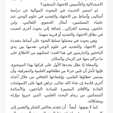
الاستدلالية والتأسيس للاجتهاد المنشود؟
ثم استمر الحديث في البحوث الموالية عن دراسة
أساليب وأنماط من الاجتهاد والتجديد في علوم الوحي عند
علماء المسلمين، أمثال
الحجوي الثعالبي، و
ابن
عاشور،
و
محمد الغزالي... إضافة إلى بحوث أخرى انصبت
في نطاق الاجتهاد والتجديد أو قريبة منهما.
وهي بحوث في مجملها تسلط الضوء على أنماط متعددة
من الاجتهاد والتجديد في علوم الوحي نقدمها بين يدي
الباحثين والدارسين في هذا العدد؛ لتمكنهم من الاطلاع على
ما تراكم منها عبر الزمان والمكان.
والمجلة إذ تطل بعددها الأول على قرائها بهذا الموضوع،
فإنها تأمل أن تلبي جزءا من تطلعاتهم العلمية والمعرفية، وأن
يستمر عطاؤها العلمي، وإشعاعها الثقافي من خلال أعداد
أخرى قادمة إن شاء الله تعالى، تراهن فيها على الإسهامات
الجادة والأقلام المتميزة للسادة الباحثين، والأساتذة
المتمكنين من زمام البحث العلمي، الذين خبروا نوازله
ومشكلاته.
كما لا يفوتها -أيضاً - أن تتقدم بخالص الشكر والتقدير إلى