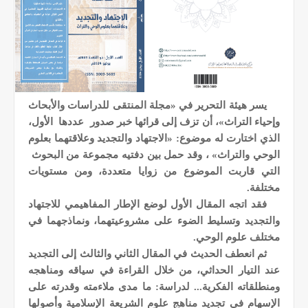
يسر هيئة التحرير في
«
مجلة المنتقى للدراسات والأبحاث
وإحياء التراث
»
، أن تزف إلى قرائها خبر صدور عددها الأول،
الذي اختارت له موضوع: «الاجتهاد والتجديد وعلاقتهما بعلوم
الوحي والتراث»
، وقد حمل بين دفتيه مجموعة من البحوث
التي قاربت الموضوع من زوايا متعددة، ومن مستويات
مختلفة.
فقد اتجه المقال الأول لوضع الإطار المفاهيمي للاجتهاد
والتجديد وتسليط الضوء على مشروعيتهما، ونماذجهما في
مختلف علوم الوحي.
ثم انعطف الحديث في المقال الثاني والثالث إلى التجديد
عند التيار الحداثي، من خلال القراءة في سياقه ومناهجه
ومنطلقاته الفكرية... لدراسة: ما مدى ملاءم
ته
وقدرته على
الإسهام في تجديد مناهج علوم الشريعة الإسلامية وأصولها