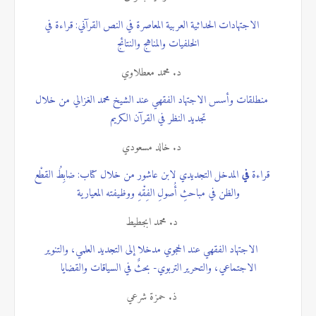
الاجتهادات الحداثية العربية المعاصرة في النص القرآني: قراءة في
الخلفيات والمناهج والنتائج
د. محمد معطلاوي
منطلقات وأسس الاجتهاد الفقهي عند الشيخ محمد الغزالي
من خلال
تجديد النظر في القرآن الكريم
د. خالد مسعودي
قراءة
في
المدخل التجديدي لابن عاشور من خلال كتاب:
ضابِطُ القطْع
والظن في مباحثِ أُصولِ الفِقْهِ ووظيفته المعيارية
د. محمد ابجطيط
الاجتهاد الفقهي عند الحجوي مدخلا إلى التجديد العلمي، والتنوير
الاجتماعي، والتحرير التربوي- بحثٌ في السياقات والقضايا
ذ. حمزة شرعي