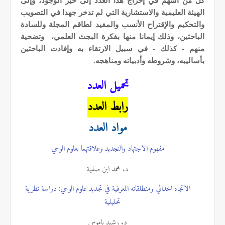
كل من أسهم في إخراج هذا العدد إلى حيز الوجود، وإلى
الهيئة العليمية والاستشارية التي
لم تدخر جهدا في التصويب
والتحكيم والإقتراح الأنسب والمفيد لطاقم المجلة وللسادة
الباحثين، وذلك إيمانا منها بفكرة البجث العلمي، وتضحية
منهم - كذلك - في سبيل الارتقاء به وإفادت الباحثين
بأساليبه، وشروطه وأدبياته ومناهجه.
تحميل العدد
رابط العدد
مواد العدد
مفهوم الاجتهاد والتجديد وعلاقتهما بعلوم الوحي
د. محمد ابن صفية
الاتجاه الحداثي ومنطلقاته المعرفية في تجديد علوم الوحي: دراسة نظرية
تحليلية
د. رشيد باموس