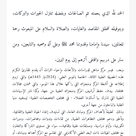
الحمد لله الذي بنعمته تتم الصالحات وبفضله تتنزل الخيرات والبركات،
وبتوفيقه تتحقق المقاصد والغايات، والصلاة والسلام على المبعوث رحمة
للعالمين؛ سيدنا وإمامنا وقدوتنا محمد ﷺ وعلى آله وصحبه والتابعين، ومن
سار على دربهم واقتفى أثرهم إلى يوم الدين
.
وبعد؛ فيسر مركز مناهل للدراسات والأبحاث وإحياء التراث أن يقدم للقارئ الكريم
هذه الحصيلة العلمية الثالثة، الخاصة بالموسم العلمي: (2024م/ 1445هـ) والتي تروم
إطلاعه على أنشطة المركز ومنجزاته التي راكمها خلال هذا الموسم، والتي شملت مجالات
مختلفة؛ بهدف حفظ أرشيف المركز ومنجزاته العلمية من جهة، وكذا نشر الإسهامات
العلمية التي شارك بها أساتذتنا الفضلاء - في مختلف التخصصات العلمية- ليستفيد منها
الطلبة والباحثون من جهة أخرى
.
وذلك تحقيقاً لأهداف المركز ومبادئه العامة، التي تستهدف إغناء الحياة العلمية والثقافية،
وتأطير ودعم مختلف التظاهرات العلمية؛ من لقاءات وندوات ومحاضرات، ودورات
تكوينية، وأيام دراسية، ومسابقات علمية وثقافية... سواء على مستوى الشراكة والتعاون
مع مختلف الهيئات ذات البعد العلمي الأكاديمي التي تتقاسم مع المركز أهدافه ومبادئه، أو