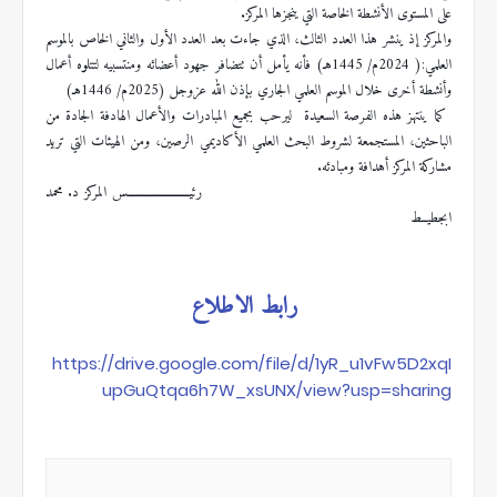
على المستوى الأنشطة الخاصة التي ينجزها المركز
.
والمركز إذ ينشر هذا العدد الثالث، الذي جاءت بعد العدد الأول والثاني الخاص بالموسم
العلمي:( 2024م/ 1445هـ) فأنه يأمل أن تتضافر جهود أعضائه ومنتسبيه لتتلوه أعمال
وأنشطة أخرى خلال الموسم العلمي الجاري بإذن الله عزوجل (2025م/ 1446هـ)
كما ينتهز هذه الفرصة السعيدة ليرحب بجميع المبادرات والأعمال الهادفة الجادة من
الباحثين، المستجمعة لشروط البحث العلمي الأكاديمي الرصين، ومن الهيئات التي تريد
مشاركة المركز أهدافة ومبادئه
.
رئيــــــــــــــــــــــــــــس المركز
د. محمد
ابجطيــط
رابط الاطلاع
https://drive.google.com/file/d/1yR_u1vFw5D2xqI
upGuQtqa6h7W_xsUNX/view?usp=sharing